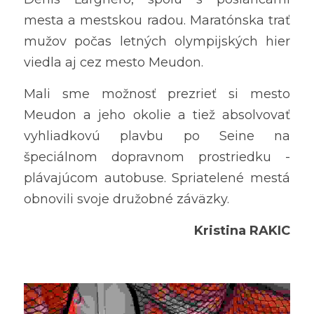
mesta a mestskou radou. Maratónska trať 
mužov počas letných olympijských hier 
viedla aj cez mesto Meudon.
Mali sme možnosť prezrieť si mesto 
Meudon a jeho okolie a tiež absolvovať 
vyhliadkovú plavbu po Seine na 
špeciálnom dopravnom prostriedku -
plávajúcom autobuse. Spriatelené mestá 
obnovili svoje družobné záväzky.
Kristina RAKIC