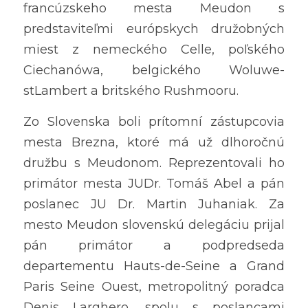
francúzskeho mesta Meudon s 
predstaviteľmi európskych družobných 
miest z nemeckého Celle, poľského 
Ciechanówa, belgického Woluwe-
stLambert a britského Rushmooru. 
Zo Slovenska boli prítomní zástupcovia 
mesta Brezna, ktoré má už dlhoročnú 
družbu s Meudonom. Reprezentovali ho 
primátor mesta JUDr. Tomáš Abel a pán 
poslanec JU Dr. Martin Juhaniak. Za 
mesto Meudon slovenskú delegáciu prijal 
pán primátor a podpredseda 
departementu Hauts-de-Seine a Grand 
Paris Seine Ouest, metropolitný poradca 
Denis Larghero, spolu s poslancami 