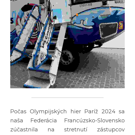
Počas Olympijských hier Paríž 2024 sa 
naša Federácia Francúzsko-Slovensko 
zúčastnila na stretnutí zástupcov 