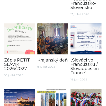
Francúzsko-
Slovensko
13 juillet 2026
Zápis PETIT
Krajanský deň
„Slováci vo
SLÁVIK
Francúzsku /
8 juillet 2026
2026/2027
Slovaques en
France“
10 juillet 2026
18 juin 2026