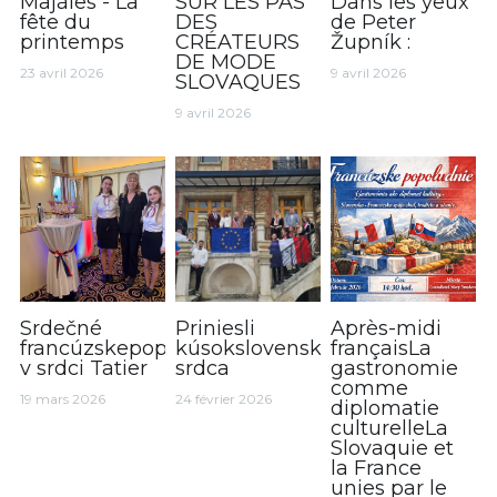
Majáles - La
SUR LES PAS
Dans les yeux
fête du
DES
de Peter
printemps
CRÉATEURS
Župník :
DE MODE
23 avril 2026
9 avril 2026
SLOVAQUES
9 avril 2026
Srdečné
Priniesli
Après-midi
francúzskepopoludnie
kúsokslovenského
françaisLa
v srdci Tatier
srdca
gastronomie
comme
19 mars 2026
24 février 2026
diplomatie
culturelleLa
Slovaquie et
la France
unies par le