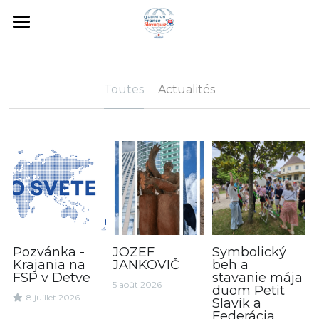
×
CATÉGORIES DE BLOG
FR
Toutes les catégories
SK
Toutes
Actualités
Blog
Toutes les catégories
Connexion
/
S'inscrire
Actualités
Pozvánka -
JOZEF
Symbolický
Krajania na
JANKOVIČ
beh a
FSP v Detve
stavanie mája
5 août 2026
duom Petit
8 juillet 2026
Slavik a
Federácia