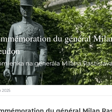
mmémoration du général Milan R
eudon
mienka na generála Milana Rastislav
in 2025
mmémoration du général Milan Rasti