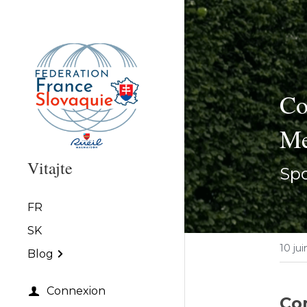
Co
M
Vitajte
Spo
FR
SK
10 ju
Blog
Connexion
Co