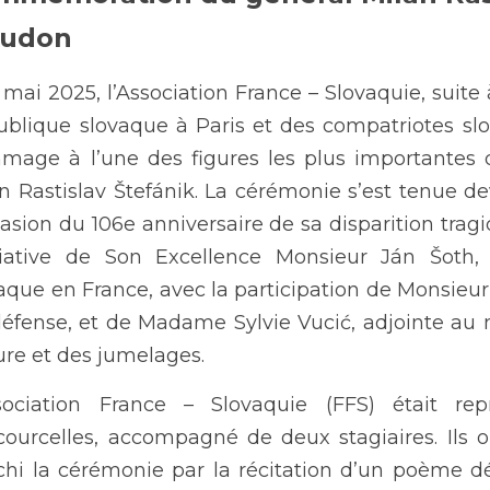
udon
 mai 2025, l’Association France – Slovaquie, suite 
blique slovaque à Paris et des compatriotes slo
age à l’une des figures les plus importantes de 
n Rastislav Štefánik. La cérémonie s’est tenue
casion du 106e anniversaire de sa disparition trag
nitiative de Son Excellence Monsieur Ján Šoth
aque en France, avec la participation de Monsieur 
éfense, et de Madame Sylvie Vucić, adjointe au
ure et des jumelages.
ssociation France – Slovaquie (FFS) était re
ourcelles, accompagné de deux stagiaires. Ils o
chi la cérémonie par la récitation d’un poème déd