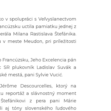
o v spolupráci s Veľvyslanectvom 
rancúzsku uctila pamiatku jednej z 
ála Milana Rastislava Štefánika. 
v meste Meudon, pri príležitosti 
vo Francúzsku, Jeho Excelencia pán 
c SR plukovník Ladislav Suvák a 
é mestá, pani Sylvie Vucić. 
Jérôme Descourcelles, ktorý na 
átku reportáž a slávnostný moment 
 Štefánikovi z pera pani Márie 
i aj tóny slovenského ľudového 