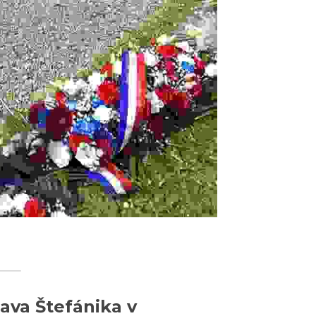
va Štefánika v 