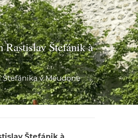
astislav Štefánik à 
a Štefánika v Meudone
slav Štefánik à 