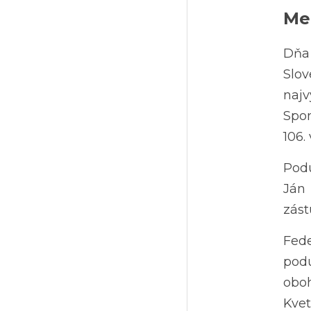
Me
Dňa 
Slov
najv
Spom
106.
Podu
Ján 
zást
Fed
podu
obo
Kve