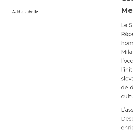
Me
Add a subtitle
Le 5
Répu
homm
Mila
l’oc
l’i
slov
de d
cult
L’a
Desc
enri