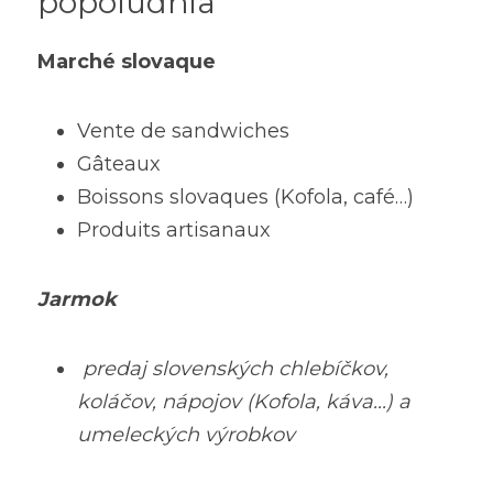
popoludnia
Marché slovaque
Vente de sandwiches
Gâteaux
Boissons slovaques (Kofola, café…)
Produits artisanaux
Jarmok 
 predaj slovenských chlebíčkov, 
koláčov, nápojov (Kofola, káva...) a 
umeleckých výrobkov