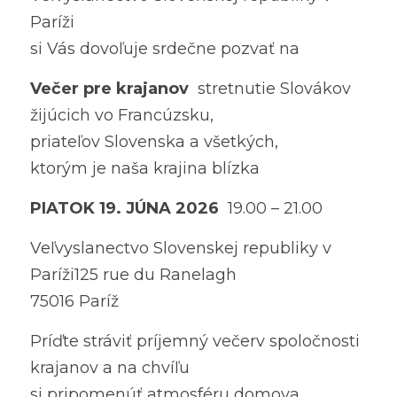
Paríži
si Vás dovoľuje srdečne pozvať na
Večer pre krajanov
  stretnutie Slovákov 
žijúcich vo Francúzsku,
priateľov Slovenska a všetkých,
ktorým je naša krajina blízka
PIATOK 19. JÚNA 2026
  19.00 – 21.00
Veľvyslanectvo Slovenskej republiky v 
Paríži125 rue du Ranelagh
75016 Paríž
Príďte stráviť príjemný večerv spoločnosti 
krajanov a na chvíľu
si pripomenúť atmosféru domova.