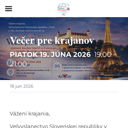
FR
SK
Večer pre krajanov
Blog
PIATOK 19. JÚNA 2026
  19.00 – 
Toutes les catégories
Connexion
/
S'inscrire
21.00
Actualités
18 juin 2026
Vážení krajania,
Veľvyslanectvo Slovenskej republiky v 